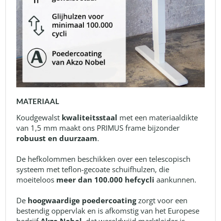
MATERIAAL
Koudgewalst
kwaliteitsstaal
met een materiaaldikte
van 1,5 mm maakt ons PRIMUS frame bijzonder
robuust en duurzaam
.
De hefkolommen beschikken over een telescopisch
systeem met teflon-gecoate schuifhulzen, die
moeiteloos
meer dan 100.000 hefcycli
aankunnen.
De
hoogwaardige poedercoating
zorgt voor een
bestendig oppervlak en is afkomstig van het Europese
bedrijf
Akzo Nobel
, dat wereldwijd marktleider is.