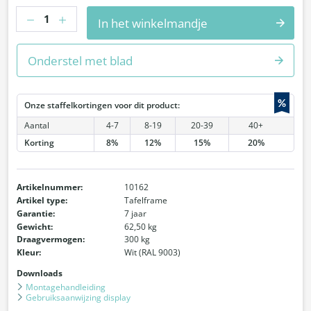
Hoeveelheid
In het winkelmandje
Onderstel met blad
%
Onze staffelkortingen voor dit product:
Aantal
4-7
8-19
20-39
40+
Korting
8%
12%
15%
20%
Artikelnummer:
10162
Artikel type:
Tafelframe
Garantie:
7 jaar
Gewicht:
62,50 kg
Draagvermogen:
300 kg
Kleur:
Wit (RAL 9003)
Downloads
Montagehandleiding
Gebruiksaanwijzing display