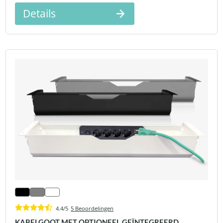
Details
4.4/5
5 Beoordelingen
KABELGOOT MET OPTIONEEL GEÏNTEGREERD