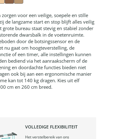
zorgen voor een veilige, soepele en stille
j de langzame start en stop blijft alles veilig
 grote bureau staat stevig en stabiel zonder
torende dwarsbalk in de voetenruimte.
geboden door de botsingssensor en de
et nu gaat om hoogteverstelling, de
ctie of een timer, alle instellingen kunnen
den bediend via het aanraakscherm of de
iening en doordachte functies bieden niet
ragen ook bij aan een ergonomische manier
me kan tot 140 kg dragen. Kies uit elf
200 cm en 260 cm breed.
VOLLEDIGE FLEXIBILITEIT
Het verstelbereik van ons