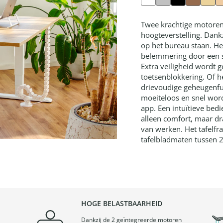
Twee krachtige motoren 
hoogteverstelling. Dankzi
op het bureau staan. Het
belemmering door een s
Extra veiligheid wordt 
toetsenblokkering. Of h
drievoudige geheugenfun
moeiteloos en snel wor
app. Een intuïtieve bed
alleen comfort, maar d
van werken. Het tafelfra
tafelbladmaten tussen 
HOGE BELASTBAARHEID
Dankzij de 2 geïntegreerde motoren