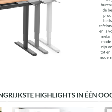
bureau
de b
prod
bedr
tafelon
en is 
melami
made 
zijn v
tot en
moderne
NGRIJKSTE HIGHLIGHTS IN ÉÉN O