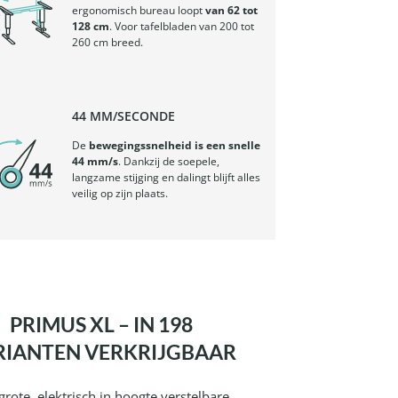
ergonomisch bureau loopt
van 62 tot
128 cm
. Voor tafelbladen van 200 tot
260 cm breed.
44 MM/SECONDE
De
bewegingssnelheid is een snelle
44 mm/s
. Dankzij de soepele,
langzame stijging en dalingt blijft alles
veilig op zijn plaats.
PRIMUS XL – IN 198
RIANTEN VERKRIJGBAAR
grote, elektrisch in hoogte verstelbare