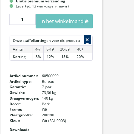
Gratis premium verzending
Levertijd: 13 werkdagen (ma-vr)
Hoeveelheid
In het winkelmandje
%
Onze staffelkortingen voor dit product:
Aantal
4-7
8-19
20-39
40+
Korting
8%
12%
15%
20%
Artikelnummer:
60500099
Artikel type:
Bureau
Garantie:
7 jaar
Gewicht:
73,36 kg
Draagvermogen:
140 kg
Decor:
Berk
Frame:
Wit
Plaatgrootte:
200x90
Kleur:
Wit (RAL 9003)
Downloads