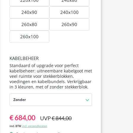
220x100
240x80
240x90
240x100
260x80
260x90
260x100
KABELBEHEER
Standaard of upgrade voor perfect
kabelbeheer: uitneembare kabelgoot met
veel ruimte voor stekkerblokken,
voedingen en kabelbundels. Verkrijgbaar
in 3 kleuren, met of zonder stekkerblok.
Zonder
€ 684,00
UVP
€ 844,00
incl. BTW
incl. verzendkosten