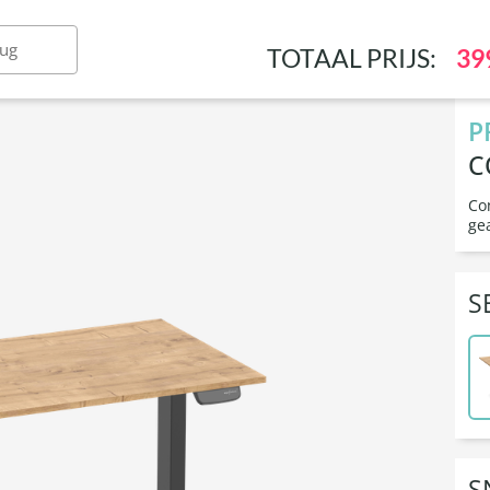
toelen & krukken
Inrichting & werkplek
Con
rug
TOTAAL PRIJS:
39
P
C
Co
ge
S
S