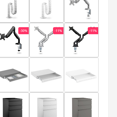
-30%
-11%
-11%