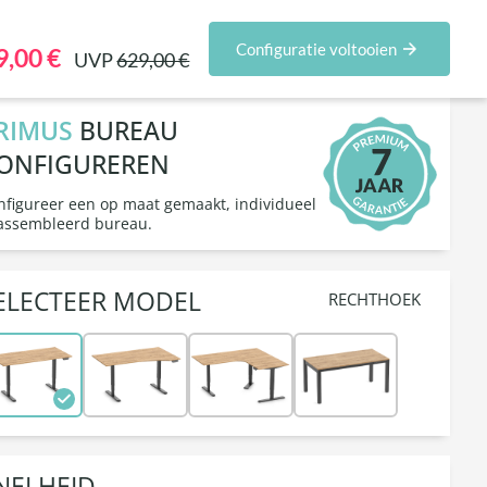
figurator
Zakelijke klanten
Sets & acties
Configuratie voltooien
9,00 €
UVP
629,00 €
RIMUS
BUREAU
ONFIGUREREN
nfigureer een op maat gemaakt, individueel
assembleerd bureau.
ELECTEER MODEL
RECHTHOEK
NELHEID