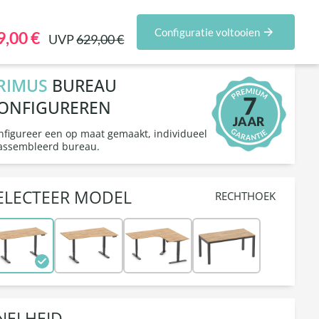
figurator
Zakelijke klanten
Sets & acties
Configuratie voltooien
9,00 €
UVP
629,00 €
RIMUS
BUREAU
ONFIGUREREN
nfigureer een op maat gemaakt, individueel
assembleerd bureau.
ELECTEER MODEL
RECHTHOEK
NELHEID