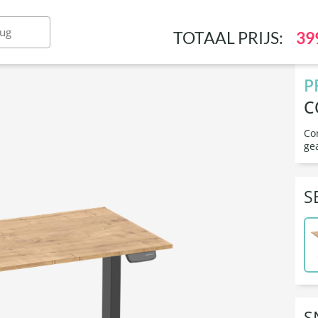
toelen & krukken
Inrichting & werkplek
Con
rug
TOTAAL PRIJS:
39
P
C
Co
ge
S
S