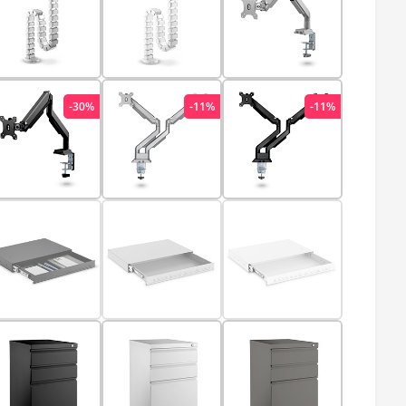
-30%
-11%
-11%