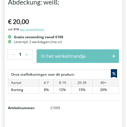
Abdeckung: weiß;
€ 20,00
incl. BTW
excl. verzendkosten
Gratis verzending vanaf €100
Levertijd: 2 werkdagen (ma-vr)
Hoeveelheid
In het winkelmandje
%
Onze staffelkortingen voor dit product:
Aantal
4-7
8-19
20-39
40+
Korting
8%
12%
15%
20%
Artikelnummer:
21009